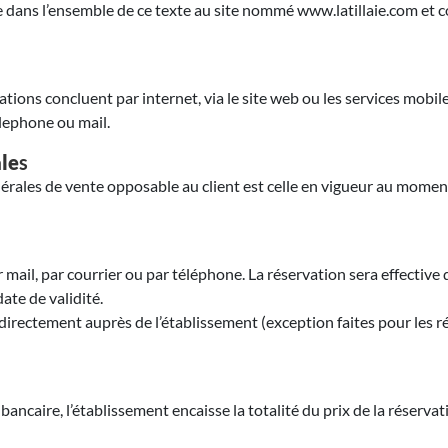
nce dans l’ensemble de ce texte au site nommé www.latillaie.com e
ions concluent par internet, via le site web ou les services mobile
élephone ou mail.
ale
s
nérales de vente opposable au client est celle en vigueur au moment
 mail, par courrier ou par téléphone. La réservation sera effective q
te de validité.
 directement auprès de l’établissement (exception faites pour les
ancaire, l’établissement encaisse la totalité du prix de la réservat